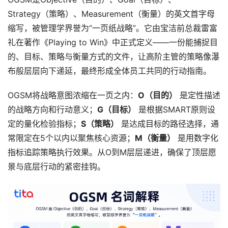
Strategy（策略）、Measurement（衡量）的英文首字母
缩写，被管理学界誉为“一页纸战略”。它由宝洁前总裁雷富
礼在著作《Playing to Win》中正式定义——一份能捕捉目
的、目标、策略与衡量方式的文件，让高阶主管的策略像瀑
布般层层向下递延，最终形成全体员工共同的行动指南。
OGSM将战略意图浓缩在一页之内：
O（目的）
 是定性描述
的战略方向和行动意义；
G（目标）
 是根据SMART原则设
定的量化检验指标；
S（策略）
 是达成目标的路径选择，通
常限定在5个以内以聚焦核心资源；
M（衡量）
 是用数字化
指标追踪策略执行效果。从O到M层层递进，确保了顶层愿
景与底层行动的紧密挂钩。