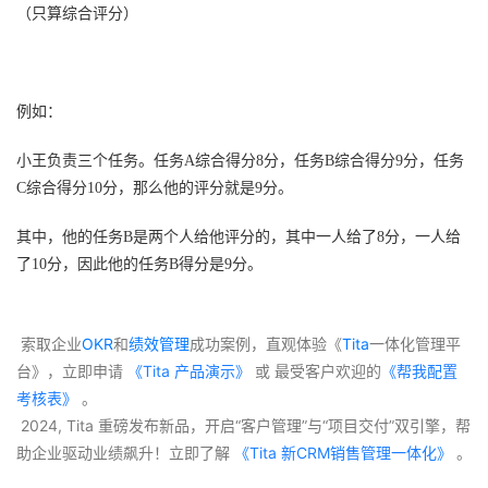
（只算综合评分）
例如：
小王负责三个任务。任务A综合得分8分，任务B综合得分9分，任务
C综合得分10分，那么他的评分就是9分。
其中，他的任务B是两个人给他评分的，其中一人给了8分，一人给
了10分，因此他的任务B
得分是9分。
 索取企业
OKR
和
绩效管理
成功案例，直观体验《
Tita
一体化管理平
台》，立即申请
 《Tita 产品演示》
 或 最受客户欢迎的
《帮我配置
考核表》
 。
 2024, Tita 重磅发布新品，开启“客户管理”与“项目交付”双引擎，帮
助企业驱动业绩飙升！立即了解
 《Tita 新CRM销售管理一体化》 
。