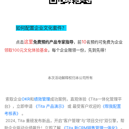
如何配置企业文化套件？
这里
10
点击
免费
预约产品专家指导
，前
名预约可免费为企业
领取100元文化体验基金
，每个企业限领一份，先到先得！
本次活动解释权归本公司所有
 索取企业
OKR
和
绩效管理
成功案例，直观体验《Tita一体化管理平
台》，立即申请
 《Tita 产品演示》
 或 最受客户欢迎的
《帮我配置
考核表》
 。
 2024, Tita 重磅发布新品，开启“客户管理”与“项目交付”双引擎，帮
助企业驱动业绩飙升！立即了解
 《Tita 新CRM销售管理一体化》 
。