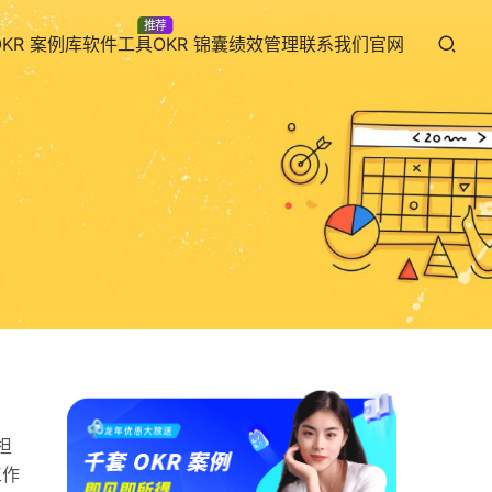
推荐
OKR 案例库
软件工具
OKR 锦囊
绩效管理
联系我们
官网
担
工作