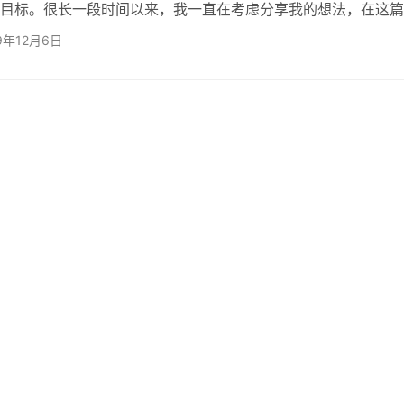
目标。很长一段时间以来，我一直在考虑分享我的想法，在这篇
据我的个人经验，尽最大的努力来分享其中的一些见解。 1.拥抱
9年12月6日
没有报酬做文书工作。对我来说，成为公司的CTO就是领导力，
给我的组织带来竞争优势的技术。每个公司以不同的方式看待C
CTO可能拥有不同的技能或优势。您有责任确保组织从自己的…