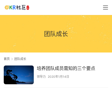
团队成长
首页
团队成长
培养团队成员需知的三个要点
领导力
2020年1月14日