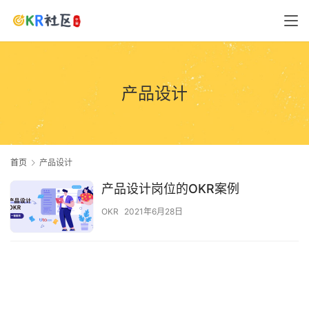
产品设计
首页
产品设计
产品设计岗位的OKR案例
OKR
2021年6月28日