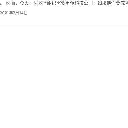
。 然而，今天，房地产组织需要更像科技公司，如果他们要成
挑战，如气候变化，WFH，电子商务和Covid。 一个重视保持
2021年7月14日
适应这样一个快速变化的商业环境？ 作为一家房地产技术公司
足房地产行业和技术行业，这让我们对房地产组织如何变得更加灵
独特的看法。在这篇博文中，我想与你分享我对目标设定方法的