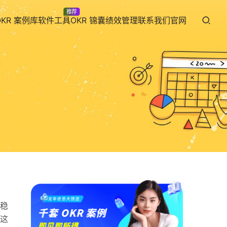
推荐
OKR 案例库
软件工具
OKR 锦囊
绩效管理
联系我们
官网
对稳
这