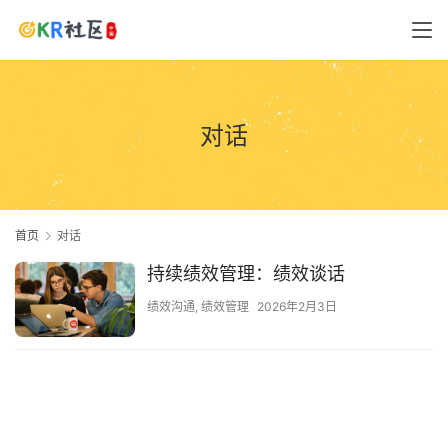
对话
首页
对话
持续绩效管理：绩效谈话
绩效沟通
,
绩效管理
2026年2月3日