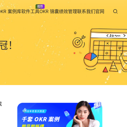
推荐
OKR 案例库
软件工具
OKR 锦囊
绩效管理
联系我们
官网
冠！
成