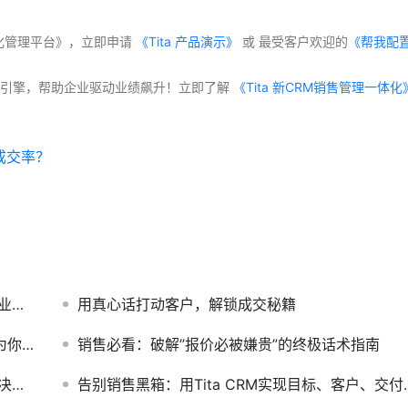
化管理平台》，立即申请
 《Tita 产品演示》
 或 最受客户欢迎的
《帮我配
交付”双引擎，帮助企业驱动业绩飙升！立即了解
成交率？
%？
用真心话打动客户，解锁成交秘籍
大使
销售必看：破解”报价必被嫌贵”的终极话术指南
方案
告别销售黑箱：用Tita CRM实现目标、客户、交付、考核全透明化管理