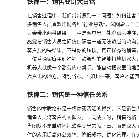
铁律一：销售要讲大白话
在销售过程中，我们常常遇到一个问题：如何让客
多销售人员喜欢堆砌各种“行业黑话”，试图彰显自
只会带来两种结果：一种是客户出于礼貌点头装懂
感觉与销售人员之间仿佛隔着一道无法逾越的鸿沟
客户要的是结果，不是你的炫技。真正优秀的销售
一位普通家庭主妇推销一款新型的智能扫地机器人
机器人就像一个勤劳的小帮手，能自动把家里的地
找充电的地方，特别省心。” 如此一来，客户才能
铁律二：销售是一种信任关系
销售的本质绝非是一场你死我活的博弈，不是销售
销售人员将客户视为队友，共同成长时，销售的格
售团队不是单纯地把软件卖出去就了事，而是深入
件的应用提高办公效率、降低成本、优化管理。在