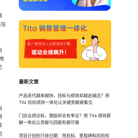
很
往往
，
向
地
己
最新文章
产品迭代越来越快，目标与绩效却越走越远？用
Tita 目标绩效一体化让关键贡献被看见
当
门店业绩达标，激励却总有争议？用 Tita 绩效薪
销
酬一体化让贡献与回报有据可循
软
的
项目计划别只排日期：用目标、里程碑和风险校