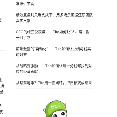
准推进节奏
绩效复盘别只看完成率：用多场景证据还原团队
资
真实贡献
CEO的经营仪表盘——Tita如何让“人、客、财”
一目了然
薪酬激励的“自动化”——Tita如何让业绩与钱实
时对齐
从战略到激励——Tita如何让每一分钱都找到对
应的经营贡献
上
战略落地难？Tita用一套闭环，把目标变成结果
（满
量
参
波