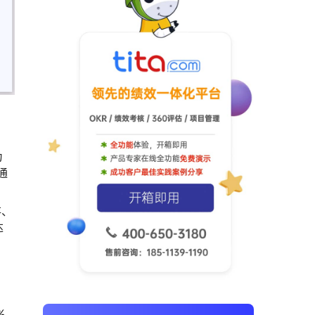
为
通
存、
达
%