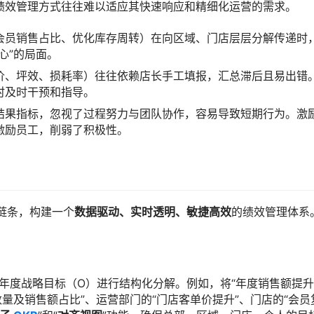
绩效管理方式往往难以适应其快速响应和精细化运营的需求。
会员销售占比、优化库存周转）在向区域、门店层层分解传递时
心”的局面。
价、坪效、损耗率）往往依赖店长手工填报，汇总滞后且易出错
时及时干预和指导。
结果指标，忽视了过程努力与团队协作，容易导致短期行为。激
激励员工，削弱了积极性。
全链条，构建一个
数据驱动、实时透明、敏捷高效
的绩效管理体系
将公司年度战略目标（O）进行结构化分解。例如，将“年度销售额提升
数量及销售额占比”、运营部门的“门店客单价提升”、门店的“会员