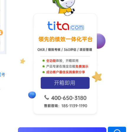
置考
 《Tita 新CRM销售管理一体化》 