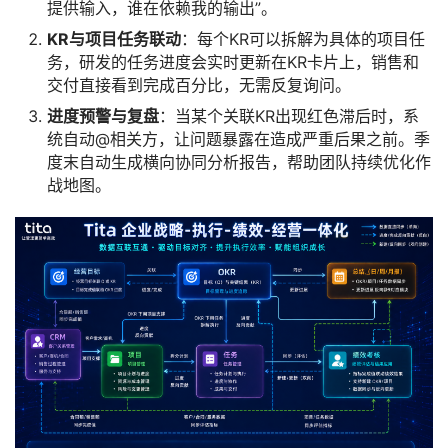
提供输入，谁在依赖我的输出”。
KR与项目任务联动
：每个KR可以拆解为具体的项目任
务，研发的任务进度会实时更新在KR卡片上，销售和
交付直接看到完成百分比，无需反复询问。
进度预警与复盘
：当某个关联KR出现红色滞后时，系
统自动@相关方，让问题暴露在造成严重后果之前。季
度末自动生成横向协同分析报告，帮助团队持续优化作
战地图。