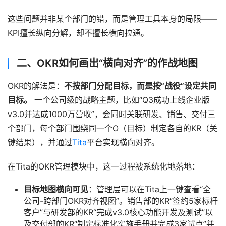
这些问题并非某个部门的错，而是管理工具本身的局限——
KPI擅长纵向分解，却不擅长横向拉通。
二、OKR如何画出“横向对齐”的作战地图
OKR的解法是：
不按部门分配目标，而是按“战役”设定共同
目标。
 一个公司级的战略主题，比如“Q3成功上线企业版
v3.0并达成1000万营收”，会同时关联研发、销售、交付三
个部门，每个部门围绕同一个O（目标）制定各自的KR（关
键结果），并通过
Tita
平台实现横向对齐。
在Tita的OKR管理模块中，这一过程被系统化地落地：
目标地图横向可见
：管理层可以在Tita上一键查看“全
公司-跨部门OKR对齐视图”。销售部的KR“签约5家标杆
客户”与研发部的KR“完成v3.0核心功能开发及测试”以
及交付部的KR“制定标准化实施手册并完成3家试点”并