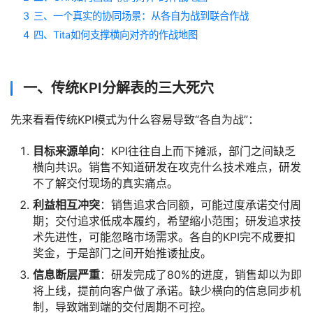
3
三、一个真实的协同场景：从各自为战到联合作战
4
四、Tita如何支撑横向对齐的作战地图
一、传统KPI分解表的三大死穴
先来看看传统KPI模式为什么容易导致“各自为战”：
目标来源单向
：KPI往往自上而下摊派，部门之间缺乏
横向共识。销售不知道研发在攻克什么技术难点，研发
不了解交付现场的真实痛点。
利益相互冲突
：销售追求合同额，可能过度承诺交付周
期；交付追求低成本履约，希望缩小范围；研发追求技
术先进性，可能忽略市场需求。各自的KPI完不成要扣
奖金，于是部门之间开始推诿扯皮。
信息断层严重
：研发完成了80%的进度，销售却以为即
将上线，提前向客户做了承诺。缺少横向的信息同步机
制，导致端到端的交付周期不可控。