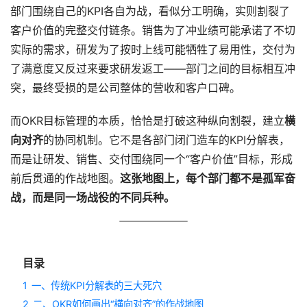
部门围绕自己的KPI各自为战，看似分工明确，实则割裂了
客户价值的完整交付链条。销售为了冲业绩可能承诺了不切
实际的需求，研发为了按时上线可能牺牲了易用性，交付为
了满意度又反过来要求研发返工——部门之间的目标相互冲
突，最终受损的是公司整体的营收和客户口碑。
而OKR目标管理的本质，恰恰是打破这种纵向割裂，建立
横
向对齐
的协同机制。它不是各部门闭门造车的KPI分解表，
而是让研发、销售、交付围绕同一个“客户价值”目标，形成
前后贯通的作战地图。
这张地图上，每个部门都不是孤军奋
战，而是同一场战役的不同兵种。
目录
1
一、传统KPI分解表的三大死穴
2
二、OKR如何画出“横向对齐”的作战地图