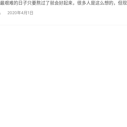
最艰难的日子只要熬过了就会好起来，很多人是这么想的，但现
到把事情想的过于简单的苦果。明明业务越来越多，明明规模越
品
2020年4月1日
益却渐渐入不敷出，这比创业时遇到的困难更让人头疼。 事实
初期更为艰难。创业初期，虽然大家需要省吃俭用，需要加班加
心里的想的是一样的，要把这个创意做出来，所有的一切都是为