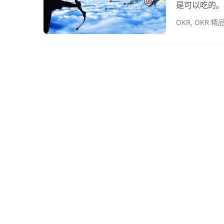
是可以吃的。
总喜欢让人尝
OKR
,
OKR 精
越大，企业收
这确实比创业
点，但所有人
实现这个创…