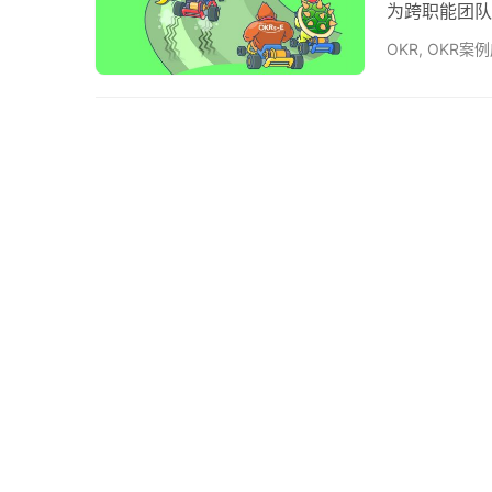
为跨职能团队
你应该争取做
OKR
,
OKR案
组，使他们能
队直接与客户
能团队是规模