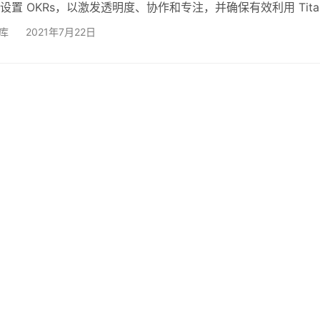
设置 OKRs，以激发透明度、协作和专注，并确保有效利用 Tit
到以下几点： 在你的组织中形成具有企业家精神的、积极主动
例库
2021年7月22日
够满足客户的期望，并在最高优先事项上完美地交付。 敦促开
合作，不只是发布又一个MVP，而是为最终用户提供价值。 跨
化敏捷的核心；在为跨职能团队设…