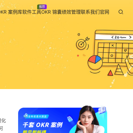
推荐
OKR 案例库
软件工具
OKR 锦囊
绩效管理
联系我们
官网
模化
何