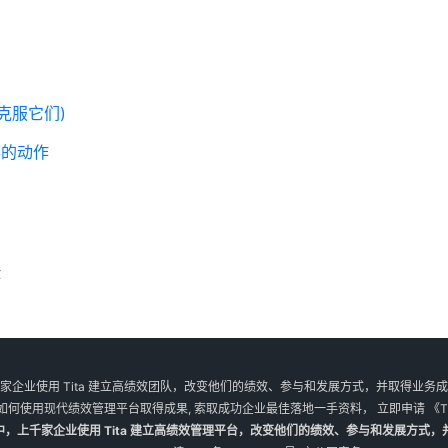
克服它们)
弃的动作
作
家企业使用 Tita 建立高绩效团队，改变他们的绩效、参与和发展方式，并取得业务
如何使用现代绩效管理平台取得成果, 索取成功企业最佳落地一手资料， 立即申请
《T
M 】大促中，上千家企业使用 Tita 建立高绩效管理平台，改变他们的绩效、参与和发展方式，并