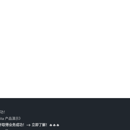
成功！
ita 产品演示》
取得业务成功！--> 立即了解！🔥🔥🔥