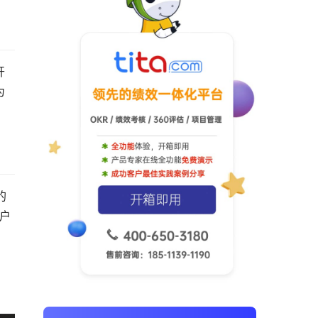
开
为
的
客户