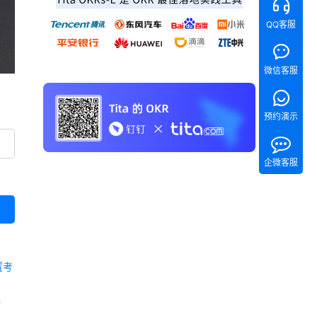
QQ客服
微信客服
预约演示
企微客服
置考
 《Tita 新CRM销售管理一体化》 