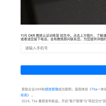
11月 OKR 教练认证训练营 招生中。点击上方图片，了解
或者请您留下电话，会有教练顾问联系您，为您提供详细
 索取企业OKR和
绩效管理
成功案例，直观体验《
Tita
一体
核表》
 。
 2024, Tita 重磅发布新品，开启“客户管理”与“项目