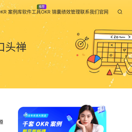
推荐
OKR 案例库
软件工具
OKR 锦囊
绩效管理
联系我们
官网
口头禅
遵