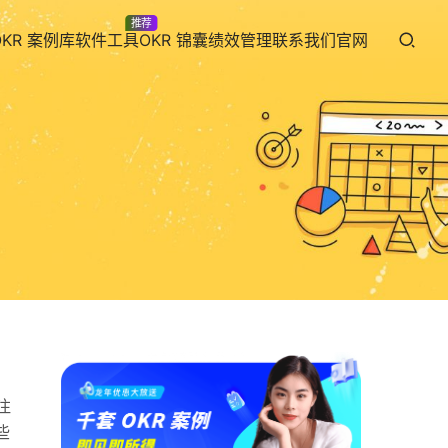
推荐
OKR 案例库
软件工具
OKR 锦囊
绩效管理
联系我们
官网
注
些