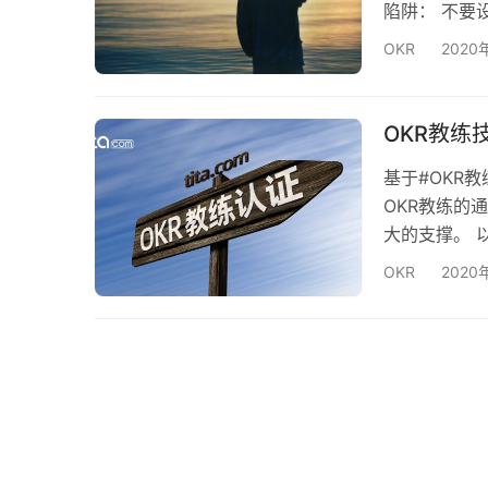
陷阱： 不要
者如果你有信
OKR
2020
的员工的积极
持承诺，而是
OKRs 的
OKR教练
基于#OKR
OKR教练的
大的支撑。 
住这些原则，
OKR
2020
少即是多 定
的OKR越少
容易关注。一