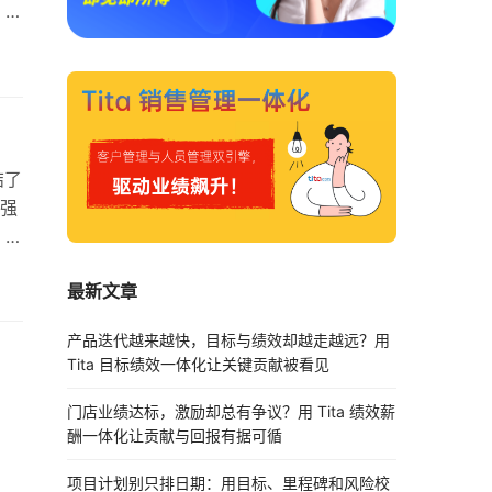
，或
你
保
结了
供强
。记
–
最新文章
你
们更
产品迭代越来越快，目标与绩效却越走越远？用
Tita 目标绩效一体化让关键贡献被看见
门店业绩达标，激励却总有争议？用 Tita 绩效薪
酬一体化让贡献与回报有据可循
项目计划别只排日期：用目标、里程碑和风险校