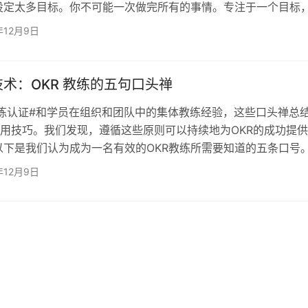
设定太多目标。你不可能一次做完所有的事情。专注于一个目标
心，你可以选择三个目标。但设定 OKR 超过三个，可能会打击
年12月9日
性，他们最终会忘记。 在少数组织中，领导层并没有对 OKRs 
期望员工队伍保持承诺。如果领导层不明确、不敬业，那么制定
努力就会被浪费掉。 如果你设定的目标太过雄…
技术：OKR 教练的五句口头禅
教练认证#和学员在组织和团队中的集体教练经验，这些口头禅总
通用技巧。我们发现，遵循这些原则可以持续地为OKR的成功提
以下是我们认为成为一名有效的OKR教练所需要知道的五条口号
并将其融入到你的练习中，我们相信你就会走上成功的道路。 1 
年12月9日
义一小组OKRs。与OKRs的沟通与OKRs的数量呈负相关。所以，
，沟通效果越好。而且，当人们知道需要吸收的内容较少时，他
小组有助于提高关注度，使整个周期的检查…