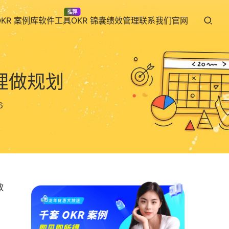
推荐
OKR 案例库
软件工具
OKR 锦囊
绩效管理
联系我们
官网
经理做规划
6
效
、