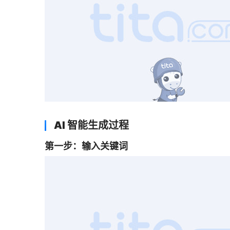
有了 Tita AI 项目助理，项目经理就能快速
项目经理。
 索取企业
OKR
和
绩效管理
成功案例，直观体验《Tita一
核表》
 。
 2024, Tita 重磅发布新品，开启“客户管理”与“项目
。 
上一篇：
医药行业企业OKR与绩效整合 Tita 实践
下一篇：
Tita项目管理软件：管过程，管合同，两
相关文章