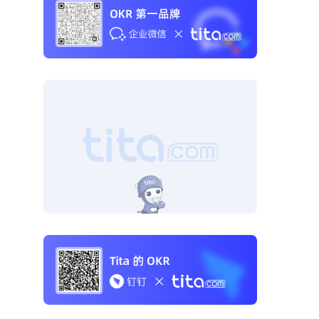
高级
置考
 《Tita 新CRM销售管理一体化》 