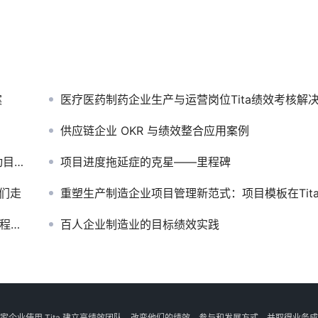
案
医疗医药制药企业生产与运营岗位Tita绩效考核解决方
供应链企业 OKR 与绩效整合应用案例
落地
项目进度拖延症的克星——里程碑
他们走
重塑生产制造企业项目管理新范式：项目模板在Tita中的卓越实
方案
百人企业制造业的目标绩效实践
家企业使用 Tita 建立高绩效团队，改变他们的绩效、参与和发展方式，并取得业务