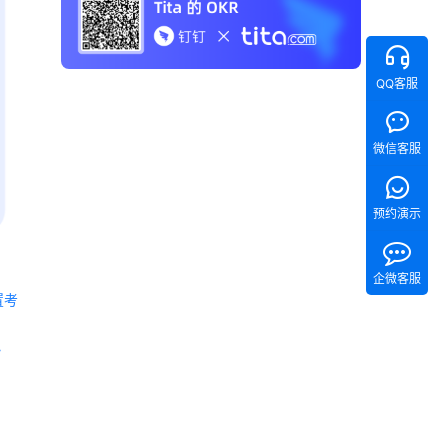
QQ客服
微信客服
预约演示
企微客服
置考
 《Tita 新CRM销售管理一体化》 