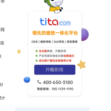
外市
流程
成技
来
分
聘计