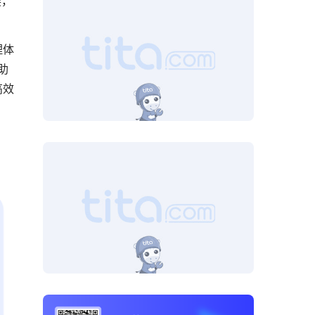
展，
理体
助
高效