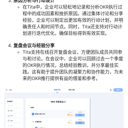
原因分析与行动设计
在Tita中，企业可以轻松地记录和分析OKR执行过
程中的成功因素和挫折原因。通过集体讨论和分享
经验，企业可以制定出更加有效的行动计划，并明
确责任人和时间节点。同时，Tita还支持对行动计
划进行迭代优化，确保目标得到有效实现。
复盘会议与经验分享
Tita支持在线召开复盘会议，方便团队成员共同参
与和讨论。在会议中，企业可以回顾过去一个季度
的OKR执行情况，总结经验教训，并分享最佳实
践。这有助于提升团队的凝聚力和协作能力，为未
来的OKR推行提供有益的借鉴和参考。