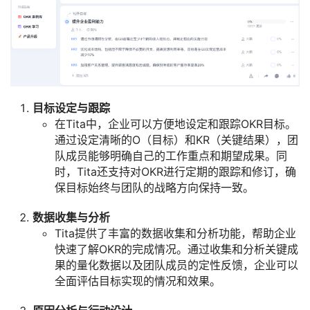
目标设定与跟踪
在Tita中，企业可以方便地设定和跟踪OKR目标。
通过设定清晰的O（目标）和KR（关键结果），团
队成员能够明确自己的工作重点和期望成果。同
时，Tita还支持对OKR进行定期的跟踪和修订，确
保目标始终与团队的战略方向保持一致。
数据收集与分析
Tita提供了丰富的数据收集和分析功能，帮助企业
快速了解OKR的完成情况。通过收集和分析关键成
果的量化数据以及团队成员的定性反馈，企业可以
全面评估目标实现的情况和效果。