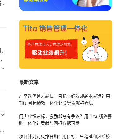
将战
因
据
奠
具，
，
，许
正发
最新文章
数
将结
产品迭代越来越快，目标与绩效却越走越远？用
Tita 目标绩效一体化让关键贡献被看见
重要
门店业绩达标，激励却总有争议？用 Tita 绩效薪
酬一体化让贡献与回报有据可循
化和
项目计划别只排日期：用目标、里程碑和风险校