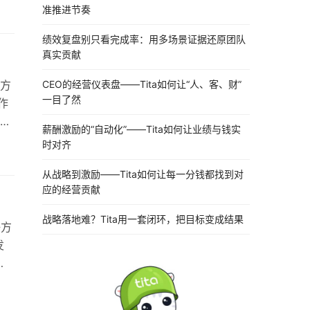
准推进节奏
R
顾和
绩效复盘别只看完成率：用多场景证据还原团队
真实贡献
CEO的经营仪表盘——Tita如何让“人、客、财”
方
一目了然
）作
激
薪酬激励的“自动化”——Tita如何让业绩与钱实
机制
时对齐
例，
从战略到激励——Tita如何让每一分钱都找到对
性
应的经营贡献
战略落地难？Tita用一套闭环，把目标变成结果
好方
发
已经
上