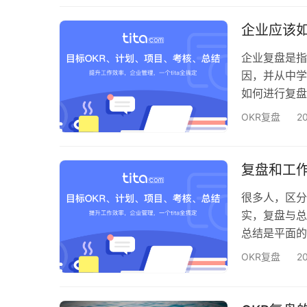
对每个OKR
色的目标。这
企业应该
企业复盘是指
因，并从中学
如何进行复盘
确复盘的目的
OKR复盘
2
有时限的。 
要尽可能地客
结果后，企业
复盘和工
很多人，区分
实，复盘与总
总结是平面的
结，是对事件
OKR复盘
2
纳。 复盘，
盘中的推演，
复盘推演的目