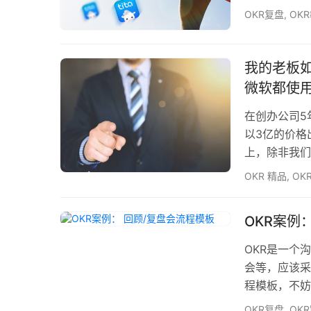
盘的整个过程
OKR复盘
,
OK
建立一个有承
习和成长，从
不完美的地方
我的老板如何
微软都使
在创办公司5
以3亿的价格
上，除非我们
墙。我们失去
OKR 精品
,
OK
内部营业额非
也没有任何结
OKR案例
其目的是让每
官宣…
OKR是一个
会等，应该采
程模板，不妨来
议室，外埠同事
OKR复盘
,
OK