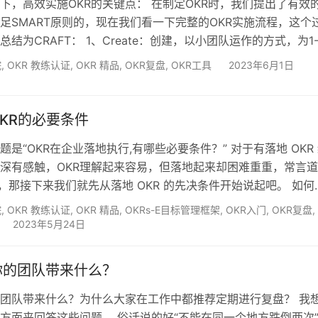
下，高效实施OKR的关键点： 在制定OKR时，我们提出了有效
满足SMART原则的，现在我们看一下完整的OKR实施流程，这个
结为CRAFT： 1、Create：创建，以小团队运作的方式，为1-
个以内的具有挑战的关键结果。 2、Refine：精炼，把OKR草案
院
,
OKR 教练认证
,
OKR 精品
,
OKR复盘
,
OKR工具
2023年6月1日
，通过评审会的方式对OKR进行进一步完善与精炼。 3、Align
之间的依赖关系，联合定义KR，需要跟其他团队之间面对面讨
成一致。 4、Fin…
KR的必要条件
是“OKR在企业落地执行,有哪些必要条件？” 对于有落地 OKR
深有感触，OKR理解起来容易，但落地起来却困难重重，常言道
”，那接下来我们就先从落地 OKR 的先决条件开始说起吧。 如何
化是否适合 OKR 落地呢？可从以下三方面进行判断。 1. 面对
院
,
OKR 教练认证
,
OKR 精品
,
OKRs-E目标管理框架
,
OKR入门
,
OKR复盘
,
透明？ 如果你的团队不习惯在公开场合下表达自己的观点，而
2023年5月24日
交流，那么这样的团队文化就不够公开透明， 也不太适合落地
落地 OKR 时，要求我们能够从以…
你的团队带来什么？
团队带来什么？为什么大家在工作中都推荐定期进行复盘？ 我
方面来回答这些问题。 俗话说的好“不能在同一个地方跌倒两次