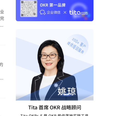
和业
R完
完善
还
KR
了有
确的
，优
的复
是
够帮