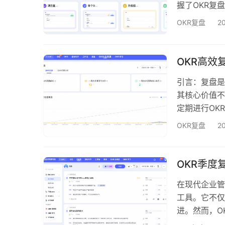
握了OKR复
略调整时间从
OKR复盘
2
素，将资源集
证实了年度O
定复盘基础 
OKR高效
引言：复盘是
其核心价值不
定期进行OK
多企业在OK
OKR复盘
2
挥复盘的价值
据驱动的OK
合Tita的
OKR季度
在现代企业管
工具。它不仅
进。然而，O
调整，确保目