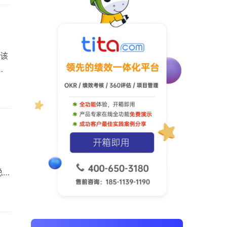
是绿
该
明
和
需
定
…
。
总
复
。
由