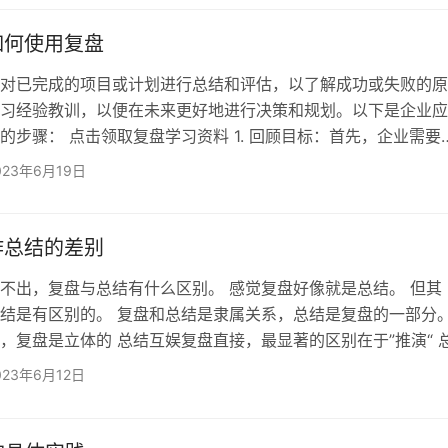
进行RAG评级。我们帮助我们的客户完成这个过程，查看任何不
样…
如何使用复盘
对已完成的项目或计划进行总结和评估，以了解成功或失败的原
习经验教训，以便在未来更好地进行决策和规划。以下是企业应
的步骤： 点击领取复盘学习资料 1. 回顾目标：首先，企业需要
，并回顾之前设定的目标和计划。目标应该是明确的、可衡量的
023年6月19日
2. 评估结果：企业需要对照目标，逐一评估实际结果。这个过程
观和精确，以避免主观性导致错误的结论。 3. 分析原因：在确
需要分析成功或失败的原因。这个过程需要深入挖掘，找出根本
作总结的差别
不出，复盘与总结有什么区别。 感觉复盘好像就是总结。 但其
结是有区别的。 复盘和总结是隶属关系，总结是复盘的一部分
，复盘是立体的 总结互娱复盘直接，最显著的区别在于”推演“ 
过程进行梳理，是对已经发生的行为和结果进行描述、分析和归
023年6月12日
除了具有总结所包含的所有动作外，还有一个重要的推演过程。 
是事后的推演，是事情已经发生，已经进行了实践，所作的推演
标是探究规律，提成解决问题的方法，对未来行动做出指导。 