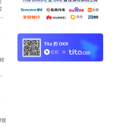
的
过
3
提
：对
论，
 经
判
沟通
更习
想我
”，