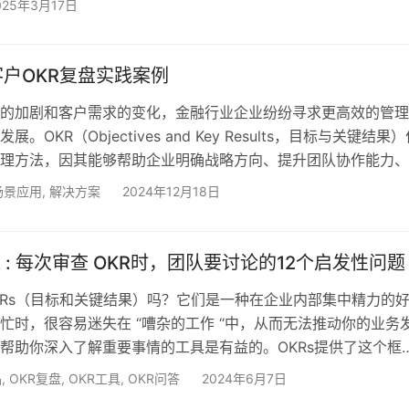
025年3月17日
ta OKR应用实践，为企业的OKR推行提供有益的参考。 一、OK
要性 OKR季度复盘是对过去一个季度内OKR实施情况的全面回
组织的持续发展具有重要意义。 二、OKR季度复盘…
户OKR复盘实践案例
的加剧和客户需求的变化，金融行业企业纷纷寻求更高效的管理
。OKR（Objectives and Key Results，目标与关键结果
理方法，因其能够帮助企业明确战略方向、提升团队协作能力、
备受青睐。然而，OKR的成功实施并非一蹴而就，高效的复盘
a场景应用
,
解决方案
2024年12月18日
效用的关键。本文将围绕一家金融企业年底OKR复盘的实践案
R复盘的核心流程和关键步骤。 背景介绍 该金融企业是一家综合
供商，业务范围涵盖银行、证券、保…
KR : 每次审查 OKR时，团队要讨论的12个启发性问题
Rs（目标和关键结果）吗？它们是一种在企业内部集中精力的
忙时，很容易迷失在 “嘈杂的工作 “中，从而无法推动你的业务
帮助你深入了解重要事情的工具是有益的。OKRs提供了这个框
在正确的轨道上。 写好OKR是一门艺术，我们在以前的博客中
品
,
OKR复盘
,
OKR工具
,
OKR问答
2024年6月7日
行起来也是一门艺术。成功的核心是每季度的回顾会，在回顾会