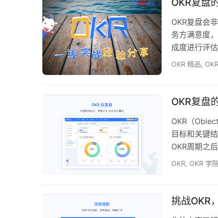
OKR复盘
于…
OKR复盘会
务方满意度，
成度进行评估
自己的工作方
OKR 精品
,
OK
可以促进团队
复盘会是一个
效地召开OK
OKR复盘
OKR（Obie
目标和关键结
OKR周期之
化工作流程，
OKR
,
OKR 学
盘相关内容。
提升绩效的关
助我们了解自
挑战OKR