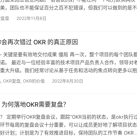
美，团队也不能保证百分之百不犯错误，但我们可以做到的是不
倒两次，而这个保证的最有力的支撑就是复盘，这就是你的团队
R复盘
2022年11月8日
个方面。 用当下火热的OKR目标管理来说，很多团队为了追求
，让员工得到更好的成长，都选择了这种新时代的管理方式。然
歌这样员工工作能力较高的公司，从尝试OKR到最后与之契合，
会再次错过 OKR 的真正原因
— 关键是要有效地交付成果 僵局 再一次，整个项目的每个团队
诺。 最近与一位经验丰富的技术项目产品负责人合作，领导对
重大升级。我们经常讨论从基于任务和活动的焦点转向更多以抱
果为中心的目标设定方法。 在整个计划中，所有团队都面临着
品
,
OKR复盘
,
OKR的价值
2022年8月30日
不断从 Sprint 滚动到 Sprint 的挑战。 辅导以提高流程 我们
始，开始完成” 的方法，通过更有效的程序级 Sprint 计划，确定
的优先级，并将…
：为何落地OKR需要复盘？
？ 定期举行OKR复盘会议，跟踪“OKR当前的状态，是okr执行
环节每周的复盘会议十分重要，可以让成员更好地了解项目状态
好计划；计划是为了有效推进目标，保持团队的工作节奏 OKR 