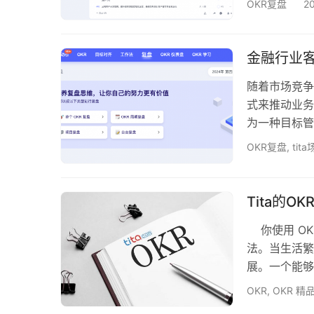
OKR复盘
2
骤，并结合Ti
季度复盘的重
总结，它对于
金融行业客
随着市场竞争
式来推动业务发展
为一种目标管
发创新思维而
OKR复盘
,
tit
是确保其发挥
详细解析OK
的金融服务提
Tita的O
你使用 OK
法。当生活繁
展。一个能够
架，使你保持
OKR
,
OKR 精
讨论过。但执