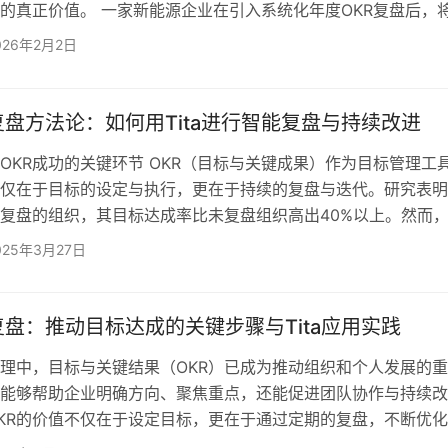
盘的真正价值。 一家新能源企业在引入系统化年度OKR复盘后，
45天缩短至15天；一家电商平台通过年度复盘识别出关键驱动
026年2月2日
中投向高增长业务线，实现了季度营收环比增长23%。 这些数
KR复盘不仅是回顾，更是组织进化的重要节点。 01 精心准备，
资料筹备与氛围营造是年度OKR复盘的第一步，需要提…
复盘方法论：如何用Tita进行智能复盘与持续改进
OKR成功的关键环节 OKR（目标与关键成果）作为目标管理工
仅在于目标的设定与执行，更在于持续的复盘与迭代。研究表明
R复盘的组织，其目标达成率比未复盘组织高出40%以上。然而
R执行过程中往往忽视复盘，或仅进行简单的进度汇报，未能真
025年3月27日
。 Tita OKR平台通过智能化的复盘功能，帮助企业实现高效、
R复盘，确保目标执行不偏离轨道，并持续优化团队绩效。本文
功能，详细介绍OKR复盘的核心方法与实践步骤。…
复盘：推动目标达成的关键步骤与Tita应用实践
理中，目标与关键结果（OKR）已成为推动组织和个人发展的
能够帮助企业明确方向、聚焦重点，还能促进团队协作与持续改
KR的价值不仅在于设定目标，更在于通过定期的复盘，不断优
标的有效实现。本文将深入探讨OKR季度复盘的重要性、具体步