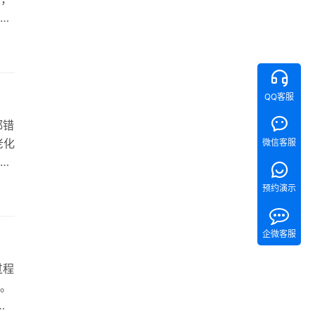
在
需
更高
QQ客服
都错
老化
微信客服
许多
预约演示
讨
真
企微客服
过程
。
复