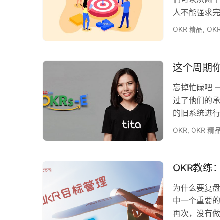
人不能强求完
同一个地方跌
OKR 精品
,
OK
要复盘的第一
效的完成目标
而，即使是谷
这个周期你
也…
忘掉忙碌吧 
过了他们的承
的旧系统进行
负、价值和结
OKR
,
OKR 精
故事停滞不前并
论了 “停止开
正重要的工作
OKR教练
为什么要复盘
中一个重要的
再次，没有做