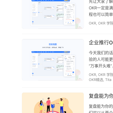
先让大家了解
OKR一定是
程也可以简单总
个目标起草4
OKR
,
OKR 学
交给整个团队
齐，识别目标
并就依赖关系达
企业推行O
今天我们的话题
验的人可能更
“万事开头难
断你的团队文
OKR
,
OKR 学
时，是否公开
OKR精选
,
Tita
惯于在私底下
OKR。 因为
复盘能为
复盘能为你的
们可以从两个