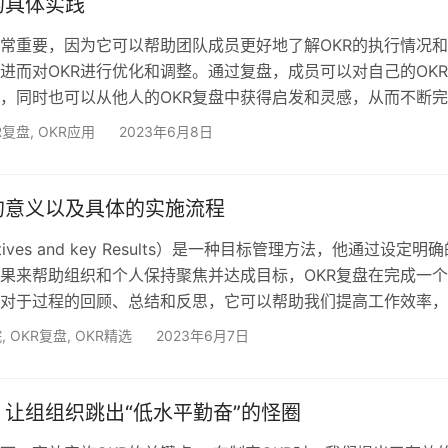
的具体实践
非常重要，因为它可以帮助团队成员更好地了解OKR的执行情况
进而对OKR进行优化和调整。通过复盘，成员可以对自己的OK
，同时也可以从他人的OKR复盘中获得启发和灵感，从而不断
法和目标设定。 点击领取OKR案例库与学习资料 此外，复盘会
R复盘
,
OKR应用
2023年6月8日
成员之间的交流和合作，增强团队的凝聚力和执行力。因此，O
非常重要的环节，可以帮助团队不断提升绩效和实现目标。 为
R复盘会，您可以按照以下步骤进行： 对齐认知：首先…
的意义以及具体的实施流程
ctives and key Results）是一种目标管理方法，他通过设定明
果来帮助组织和个人保持聚焦并达成目标，OKR复盘在完成一个
后对于过程的回顾、总结和反思，它可以帮助我们提高工作效率
避免同样的错误再次发发生，下面我们就一起来讨论一下OKR
院
,
OKR复盘
,
OKR精选
2023年6月7日
 点击领取OKR案例库以及学习资料 OKR复盘的意义：OKR复盘
键环节，在完成一个OKR周期后，对完成情况进行全面分析能
己过去的竞争力，并且从失败…
，让组组织跳出“低水平勤奋”的怪圈