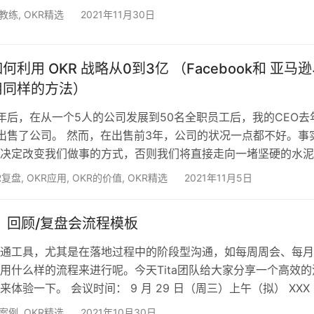
中，很重要的一个主线是“问责”，问责的目的不是“奖惩”，而是
R教练
,
OKR精选
2021年11月30日
担的团队，从高层到基层，不断的反省和承认错误，通过试错来
而应对复杂的现实。 每一个季度的复盘都会发现OKR制定和执
，这正是OKR的奇妙之处。连续坚持的OKR执…
利用 OKR 战略从0到3亿 （Facebook和 亚马
用同样的方法）
年后，在从一个5人的公司发展到50名全职员工后，我的CEO去
出售了公司。 然而，在出售前3年，公司的状况一点都不好。事
决定改变我们做事的方式，否则我们将直接走向一堵坚硬的水泥
了太多的客户，也没有签下新的客户，没有任何线索，而且我们
R复盘
,
OKR应用
,
OKR的价值
,
OKR精选
2021年11月5日
常高。员工纷纷离开，因为他们看不到公司的未来，而且工作流
构。 我们确实有一个每周一举行的经常性活动：每周的全体会
： 回顾/复盘会流程模板
个人都了解各部门发生的事情。就在这个星期一，我们的首席执
沟通工具，尤其是在落地过程中的阶段型沟通，如每周周会、每
用什么样的流程来进行呢。今天Tita团队给大家分享一个高效的
体验一下。 会议时间： 9 月 29 日（周三）上午（拟） XXX
请腾讯会议 ID：XXXXXX 接入 回顾/复盘流程的逻辑顺序： 1
R案例
,
OKR精选
2021年10月30日