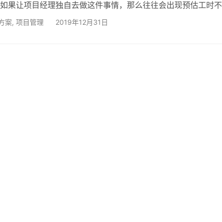
如果让项目经理独自去做这件事情，那么往往会出现预估工时不
存在遗漏等问题，项目越大，出现问题的几率就越高，除非管理
方案
,
项目管理
2019年12月31日
环节，才能勉强做到算无遗漏，但是相信几乎没有人可以做到如
织实施就是一个必要的事情，要让所有实际实施业务的人参与到
ita研发团队曾经就在项目master独自制定计划上得到过教…