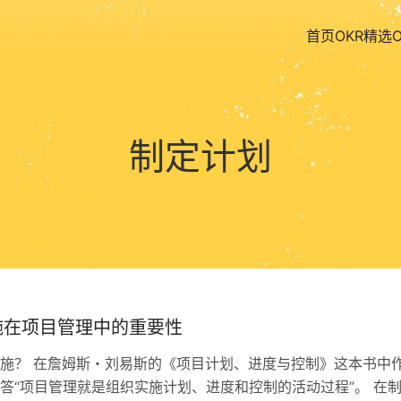
首页
OKR精选
制定计划
施在项目管理中的重要性
施？ 在詹姆斯・刘易斯的《项目计划、进度与控制》这本书中
答“项目管理就是组织实施计划、进度和控制的活动过程”。 在