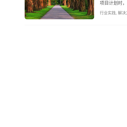
项目计划时，
确，方案设计
行业实践
,
解决
可以胜任任何
此。 所以组
计划中来。 T