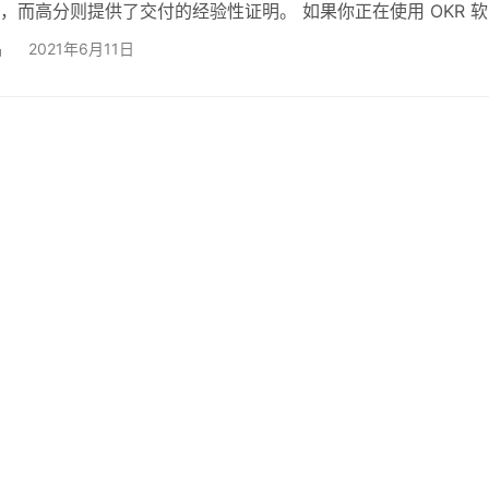
，而高分则提供了交付的经验性证明。 如果你正在使用 OKR 软
a，OKR的分数将由系统为你生成。如果你没有，你将不得不做一些
品
2021年6月11日
，无论你如何计算你的分数，了解这些数字背后的意义以及它们
 安迪-格鲁夫的 OKR 评分方法是一种简单的 “是 “或 “不是 “