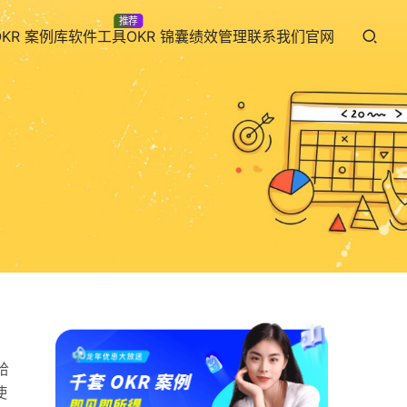
推荐
OKR 案例库
软件工具
OKR 锦囊
绩效管理
联系我们
官网
给
使