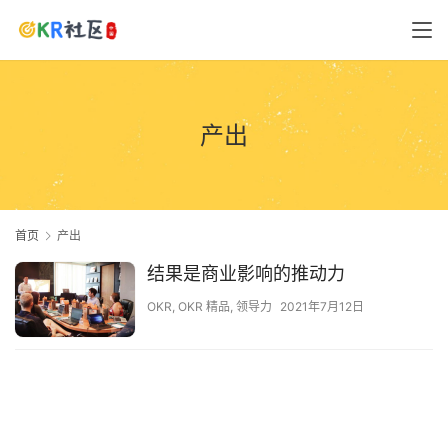
产出
首页
产出
结果是商业影响的推动力
OKR
,
OKR 精品
,
领导力
2021年7月12日