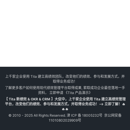
上千家企业使用 Tita 建立高绩效团队，改变他们的绩效、参与和发展方式，并
取得业务成功！
了解更多客户如何使用现代绩效管理平台取得成果, 索取成功企业最佳落地一手
资料， 立即申请
《Tita 产品演示》
【 Tita 新绩效 & OKR & CRM 】大促中，上千家企业使用 Tita 建立高绩效管理
平台，改变他们的绩效、参与和发展方式，并取得业务成功！--> 立即了解！🔥
🔥🔥
© 2010 - 2025 All Rights Reserved.
津 ICP 备 18005232号
京公网安备
11010802029909号