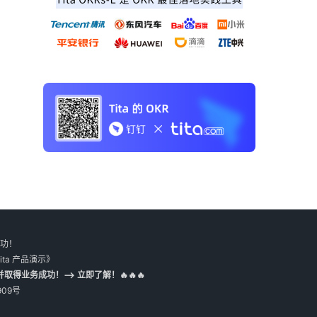
成功！
ita 产品演示》
取得业务成功！--> 立即了解！🔥🔥🔥
909号