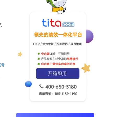
范
置考
 《Tita 新CRM销售管理一体化》 