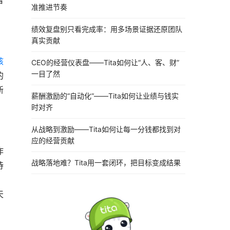
者
准推进节奏
绩效复盘别只看完成率：用多场景证据还原团队
真实贡献
核
CEO的经营仪表盘——Tita如何让“人、客、财”
一目了然
的
新
薪酬激励的“自动化”——Tita如何让业绩与钱实
时对齐
从战略到激励——Tita如何让每一分钱都找到对
应的经营贡献
作
战略落地难？Tita用一套闭环，把目标变成结果
待
，
天