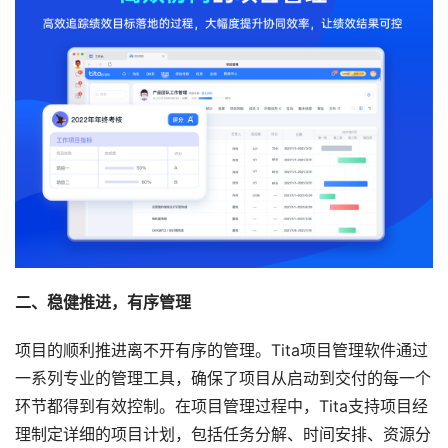
二、稳健推进，有序管理
项目的顺利推进离不开有序的管理。Tita项目管理软件通过
一系列专业的管理工具，确保了项目从启动到交付的每一个
环节都得到有效控制。在项目管理过程中，Tita支持项目经
理制定详细的项目计划，包括任务分解、时间安排、资源分