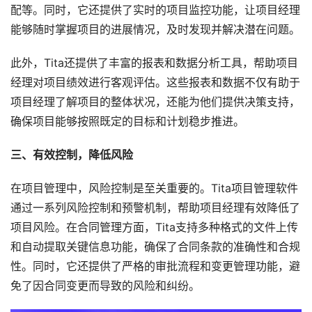
配等。同时，它还提供了实时的项目监控功能，让项目经理
能够随时掌握项目的进展情况，及时发现并解决潜在问题。
此外，Tita还提供了丰富的报表和数据分析工具，帮助项目
经理对项目绩效进行客观评估。这些报表和数据不仅有助于
项目经理了解项目的整体状况，还能为他们提供决策支持，
确保项目能够按照既定的目标和计划稳步推进。
三、有效控制，降低风险
在项目管理中，风险控制是至关重要的。Tita项目管理软件
通过一系列风险控制和预警机制，帮助项目经理有效降低了
项目风险。在合同管理方面，Tita支持多种格式的文件上传
和自动提取关键信息功能，确保了合同条款的准确性和合规
性。同时，它还提供了严格的审批流程和变更管理功能，避
免了因合同变更而导致的风险和纠纷。