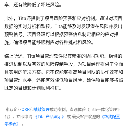
率，还有效降低了坏账风险。
此外，Tita还提供了项目风险预警和应对机制。通过对项目
数据的实时分析和监控，Tita能够及时发现潜在风险并发出
预警信号。项目经理可以根据预警信息制定相应的应对措
施，确保项目能够顺利应对各种挑战和风险。
综上所述，Tita项目管理软件以其精准的协同功能、稳健的
推进机制以及有效的风险控制手段，为项目经理提供了全面
且实用的解决方案。它不仅能够提高项目团队的协作效率和
项目管理水平，还能有效降低项目风险，确保项目能够按照
既定的目标和计划顺利推进。
 索取企业
OKR
和
绩效管理
成功案例，直观体验《Tita一体化管理平
台》，立即申请
 《Tita 产品演示》
 或 最受客户欢迎的
《帮我配置
考核表》
 。