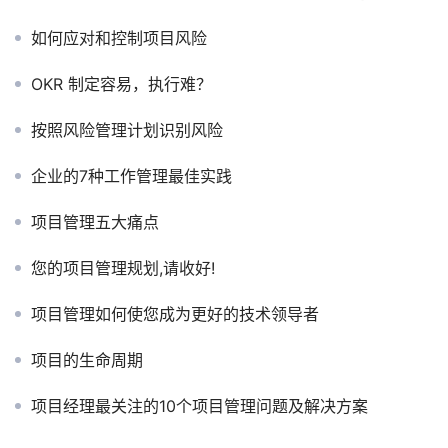
如何应对和控制项目风险
OKR 制定容易，执行难？
按照风险管理计划识别风险
企业的7种工作管理最佳实践
项目管理五大痛点
您的项目管理规划,请收好!
项目管理如何使您成为更好的技术领导者
项目的生命周期
项目经理最关注的10个项目管理问题及解决方案