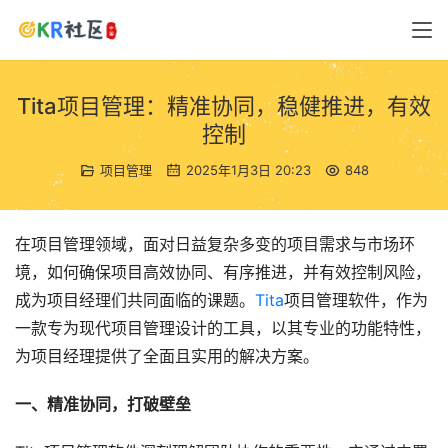
Tita项目管理：精准协同，稳健推进，有效
控制
项目管理
2025年1月3日 20:23
848
在项目管理领域，面对日益复杂多变的项目需求与市场环
境，如何确保项目高效协同、有序推进，并有效控制风险，
成为项目经理们共同面临的课题。
Tita
项目管理软件，作为
一款专为现代项目管理设计的工具，以其专业的功能特性，
为项目经理提供了全面且实用的解决方案。
一、精准协同，打破壁垒