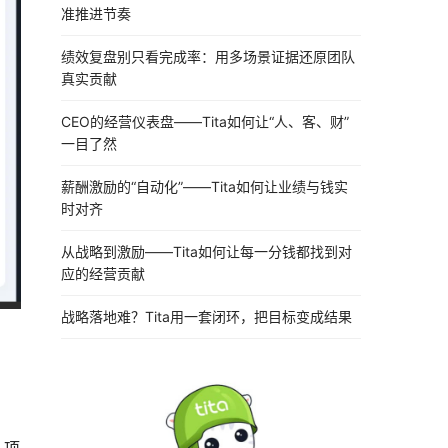
准推进节奏
绩效复盘别只看完成率：用多场景证据还原团队
真实贡献
CEO的经营仪表盘——Tita如何让“人、客、财”
一目了然
薪酬激励的“自动化”——Tita如何让业绩与钱实
时对齐
从战略到激励——Tita如何让每一分钱都找到对
应的经营贡献
战略落地难？Tita用一套闭环，把目标变成结果