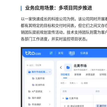
业务应用场景：多项目同步推进
以一家快速成长的科技公司为例，该公司同时开展
都有其特定的目标和交付时间表，但它们之间又存
销团队提前规划宣传活动，技术支持团队则需为客
各部门工作进度，并实时监控项目状态。