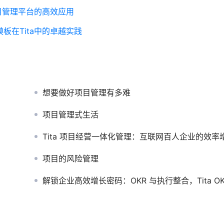
目管理平台的高效应用
板在Tita中的卓越实践
想要做好项目管理有多难
项目管理式生活
Tita 项目经营一体化管理：互联网百人企业的效率增长密
项目的风险管理
解锁企业高效增长密码：OKR 与执行整合，Tita OKR 软件助力前