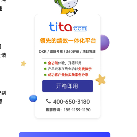
，项
强
问
反馈
警到
源