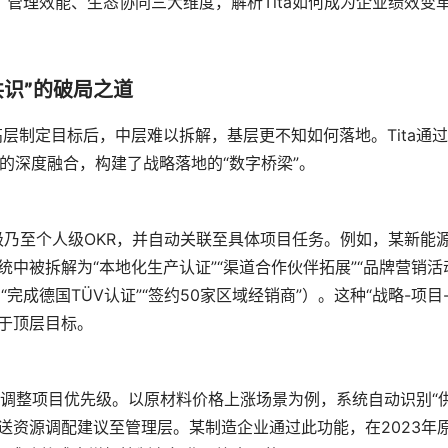
管理效能、生态协同三大维度，解析Tita如何成为企业绩效变
共识”的破局之道
层制定目标后，中层难以拆解，基层更不知如何落地。Tita通过
理的深度融合，构建了战略落地的“数字桥梁”。
队级乃至个人级OKR，并自动关联至具体项目任务。例如，某新能
系统中被拆解为“本地化生产认证”“渠道合作伙伴拓展”“品牌营销活
成德国TÜV认证”“签约50家区域经销商”）。这种“战略-项目
于顶层目标。
动态调整项目优先级。以原材料价格上涨场景为例，系统自动识别“
送资源调配建议至管理层。某制造企业通过此功能，在2023年