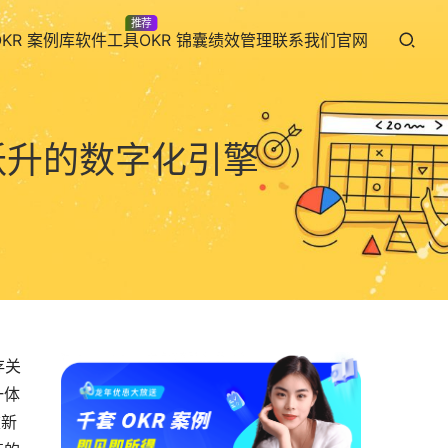
推荐
OKR 案例库
软件工具
OKR 锦囊
绩效管理
联系我们
官网
跃升的数字化引擎
存关
一体
重新