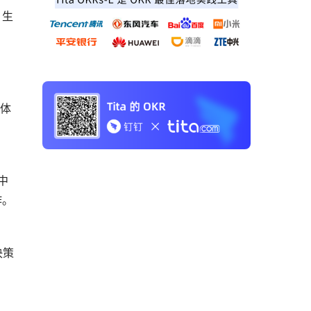
，生
化体
中
作。
决策