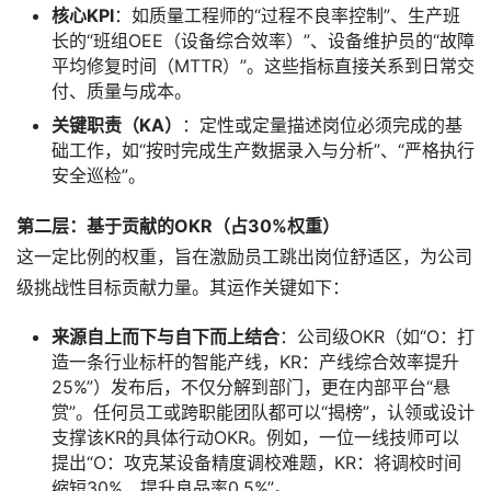
核心KPI
：如质量工程师的“过程不良率控制”、生产班
长的“班组OEE（设备综合效率）”、设备维护员的“故障
平均修复时间（MTTR）”。这些指标直接关系到日常交
付、质量与成本。
关键职责（KA）
：定性或定量描述岗位必须完成的基
础工作，如“按时完成生产数据录入与分析”、“严格执行
安全巡检”。
第二层：基于贡献的OKR（占30%权重）
这一定比例的权重，旨在激励员工跳出岗位舒适区，为公司
级挑战性目标贡献力量。其运作关键如下：
来源自上而下与自下而上结合
：公司级OKR（如“O：打
造一条行业标杆的智能产线，KR：产线综合效率提升
25%”）发布后，不仅分解到部门，更在内部平台“悬
赏”。任何员工或跨职能团队都可以“揭榜”，认领或设计
支撑该KR的具体行动OKR。例如，一位一线技师可以
提出“O：攻克某设备精度调校难题，KR：将调校时间
缩短30%，提升良品率0.5%”。