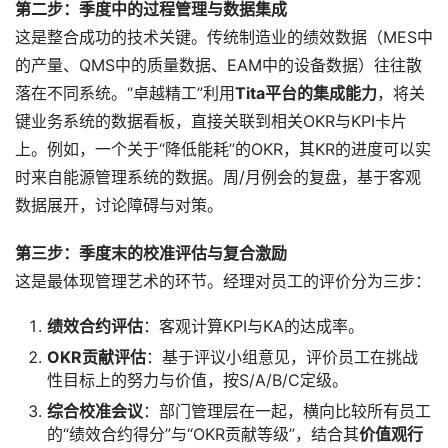
第二步：季度中的过程管理与数据集成
这是整合成功的技术关键。传统制造业的绩效数据（MES中
的产量、QMS中的质量数据、EAM中的设备数据）往往散
落在不同系统。“卓越精工”利用
Tita平台的集成能力
，将关
键业务系统的数据看板，直接关联到相关OKR与KPI卡片
上。例如，一个关于“降低能耗”的OKR，其KR的进度可以实
时来自能源管理系统的数据。周/月例会的复盘，基于客观
数据展开，讨论障碍与对策。
第三步：季度末的校准评估与复合激励
这是最体现管理艺术的环节。经理对员工的评价分为三步：
绩效合约评估
：客观计算KPI与KA的达成率。
OKR贡献评估
：基于评议小组意见，评价员工在挑战
性目标上的努力与价值，按S/A/B/C定级。
综合校准会议
：部门管理层在一起，横向比较所有员工
的“绩效合约得分”与“OKR贡献等级”，结合其
价值观行