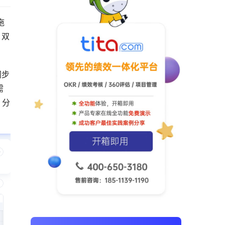
拖
 双
同步
需
 分