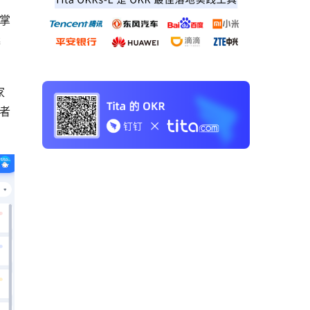
能掌
延
家
理者