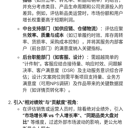
指标
（如点击率、转化率、新品动销率）的结合，
并充分考虑类目、产品生命周期和公司资源投入的
差异。例如，评估新品类运营时，市场份额和用户
增长权重要高于短期利润。
中台支持部门（如供应链、仓储物流）
：评估应聚
焦
效率、质量与成本
（如订单履约时效、库存周转
率、货损率、采购成本控制），并将其服务内部客
户（前台部门）的满意度纳入关键指标。
后台职能部门（如客服、设计）
：需超越简单的
“计件制”。客服应结合接待量、响应时效、问题解
决率、客户满意度（DSR）及主动服务意识综合评
估；设计/文案岗位则需平衡项目支持量、业务方
满意度（可用NPS调研）及作品带来的关键数据提
升（如详情页转化率）。
引入“相对绩效”与“贡献度”视角
：
在评估销售或运营人员时，除看绝对业绩外，引入
“市场增长率 vs 个人增长率”、“同期品类大盘对
比”
等维度，过滤外部市场波动的影响，更公允地