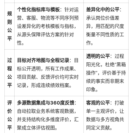
个性化指标库与模板
：针对运
差异化中的公平
：
规
营、客服、物流等不同序列预
承认岗位价值差
则
设差异化的考核模板与指标，
异，用匹配的尺度
公
从源头保障评估方案的针对
衡量不同性质的工
平
性。
作。
透明的公平
：过程
过
目标对齐地图与全程记录
：目
阳光化，杜绝“黑箱
程
标公开透明，所有工作成果、
操作”，评价基于持
公
项目贡献、反馈评价均可实时
续的事实而非期末
平
记录，形成连续绩效档案。
印象。
评
多源数据集成与360度反馈
：
客观的公平
：打破
价
自动拉取业务系统客观数据，
单一主观评价，让
公
并支持结构化多维度评价，汇
数据与多方视角共
平
聚成立体评估视图。
同定义贡献。