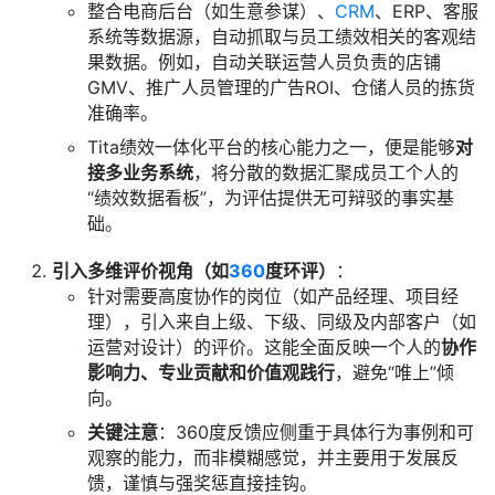
整合电商后台（如生意参谋）、
CRM
、ERP、客服
系统等数据源，自动抓取与员工绩效相关的客观结
果数据。例如，自动关联运营人员负责的店铺
GMV、推广人员管理的广告ROI、仓储人员的拣货
准确率。
Tita绩效一体化平台的核心能力之一，便是能够
对
接多业务系统
，将分散的数据汇聚成员工个人的
“绩效数据看板”，为评估提供无可辩驳的事实基
础。
引入多维评价视角（如
360
度环评）
：
针对需要高度协作的岗位（如产品经理、项目经
理），引入来自上级、下级、同级及内部客户（如
运营对设计）的评价。这能全面反映一个人的
协作
影响力、专业贡献和价值观践行
，避免“唯上”倾
向。
关键注意
：360度反馈应侧重于具体行为事例和可
观察的能力，而非模糊感觉，并主要用于发展反
馈，谨慎与强奖惩直接挂钩。