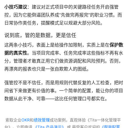
小技巧建议
：建议对正式项目中的关键路径任务开启强管
控，因为它能倒逼团队养成“先做完再报完”的职业习惯。而
日常协作类任务，提醒模式足以规避大部分风险。
说到底，管的是数据，更是信任
这两条小技巧，表面上是给操作加限制，实质上是在
保护数
据的真实性
。当项目完成率、任务完成率这些指标不再有水
分，管理者才敢真正用它们做资源调配和风险预判。否则，
再漂亮的报表也只是一张自欺欺人的图纸。
强管控不是不信任，而是用规则代替反复的人工检查，把时
间省下来做更有价值的事。一个简单的配置，能让你的项目
数据从此干净、可靠——这比任何管理口号都实在。
 索取企业
OKR
和
绩效管理
成功案例，直观体验《Tita一体化管理平
台》，立即申请
 《Tita 产品演示》
 或 最受客户欢迎的
《帮我配置