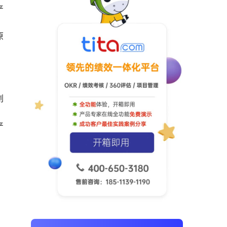
产
原
划
产