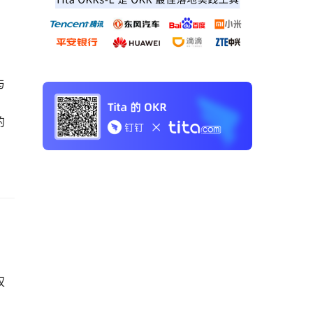
与
的
权