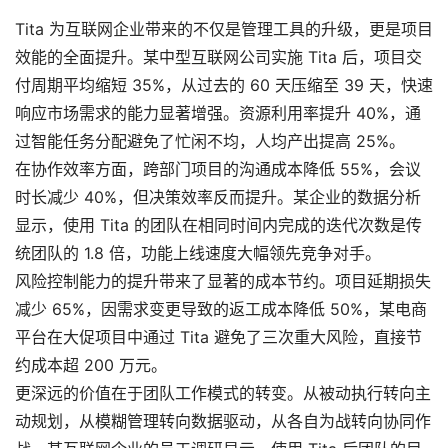
Tita 为互联网企业带来的不仅是管理工具的升级，更是项目
效能的全面提升。某中型互联网公司实施 Tita 后，项目交
付周期平均缩短 35%，从过去的 60 天压缩至 39 天，快速
响应市场需求的能力显著增强。资源利用率提升 40%，通
过智能任务分配避免了忙闲不均，人均产出提高 25%。
在协作效率方面，跨部门项目的沟通成本降低 55%，会议
时长减少 40%，但决策效率反而提升。某企业的数据分析
显示，使用 Tita 的团队在相同时间内完成的迭代次数是传
统团队的 1.8 倍，功能上线速度大幅领先竞争对手。
风险控制能力的提升带来了显著的成本节约。项目延期损失
减少 65%，因需求变更导致的返工成本降低 50%，某电商
平台在大促项目中通过 Tita 避免了三次重大风险，直接节
约成本超 200 万元。
更深远的价值在于团队工作模式的转变。从被动执行转向主
动规划，从模糊管理转向数据驱动，从各自为战转向协同作