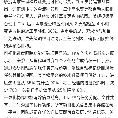
敏捷需求管理模块让变更可控可追溯。Tita 支持需求从提
出、评审到排期的全流程管理，每个需求变更都自动关联相
关任务和负责人，系统实时计算变更影响范围。某短视频平
台使用 Tita 后，需求变更响应时间从 2 天缩短至 4 小时，
变更导致的返工率降低 60%。更重要的是，需求池与项目
计划联动，优先级调整自动同步至任务列表，确保团队始终
聚焦核心目标。
可视化进度跟踪功能打破项目黑箱。Tita 的多维看板实时展
示项目全貌，从里程碑进度到个人任务完成情况一目了然。
通过燃尽图动态呈现任务完成趋势，系统自动标记延期风险
任务并推送提醒。某直播平台的技术升级项目借助 Tita，进
度透明度从 35% 提升至 92%，项目经理的进度跟踪时间减
少 70%，关键任务延误率从 25% 降至 8%。
一体化协作中枢消除信息孤岛。Tita 整合任务分配、文件共
享、即时沟通等协作功能，所有项目相关信息集中存储在统
一平台。团队成员在任务详情页即可查看历史沟通记录、关