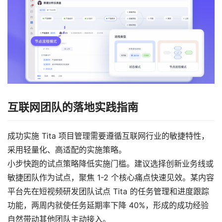
互联网团队的落地实践指南
成功实施 Tita 项目管理需要遵循互联网行业的敏捷特性，
采用轻量化、高适配的实施策略。
小步快跑的试点策略降低实施门槛。建议选择创新业务线或
敏捷团队作为试点，聚焦 1-2 个核心痛点快速见效。某内容
平台先在短视频研发团队试点 Tita 的任务管理和进度跟踪
功能，两周内就使任务延期率下降 40%，形成的成功经验
自然带动其他团队主动接入。