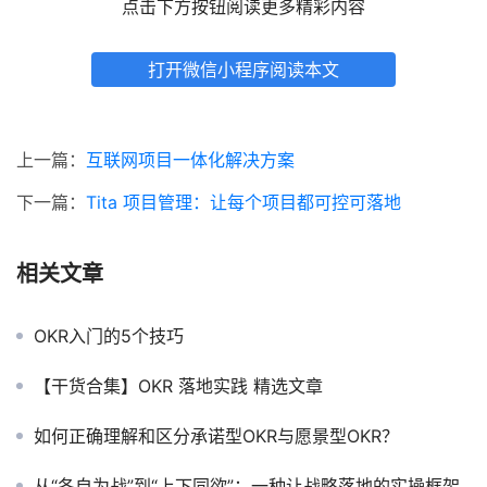
点击下方按钮阅读更多精彩内容
打开微信小程序阅读本文
上一篇：
互联网项目一体化解决方案
下一篇：
Tita 项目管理：让每个项目都可控可落地
相关文章
OKR入门的5个技巧
【干货合集】OKR 落地实践 精选文章
如何正确理解和区分承诺型OKR与愿景型OKR？
从“各自为战”到“上下同欲”：一种让战略落地的实操框架