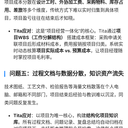
项目成本分散在
设计工时、外协加工费、采购物料、库存占
用、差旅
等多个维度，传统方式下难以实时归集到具体项
目，项目盈亏往往在结束后才知晓。
Tita应对
：这是“项目经营一体化”的核心。Tita通过
项
目WBS（工作分解结构）
搭建成本框架：采购申请关
联项目后形成材料成本，费用报销按项目归类。系统实
时动态核算
项目实际成本 vs. 预算成本
，让项目经理随
时掌控项目毛利率。
问题五：过程文档与数据分散，知识资产流失
技术图纸、工艺文件、检验报告等海量文档散落在个人电
脑、邮箱和不同部门，项目结束后经验与教训难以沉淀，同
类问题反复发生。
Tita应对
：以项目为唯一核心，构建
结构化项目知识
库
。所有过程文档、问题记录、复盘总结均自动归档在