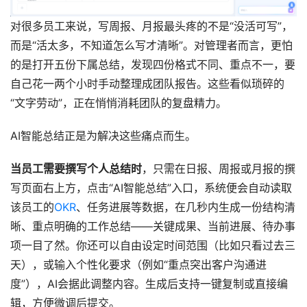
对很多员工来说，写周报、月报最头疼的不是“没活可写”，
而是“活太多，不知道怎么写才清晰”。对管理者而言，更怕
的是打开五份下属总结，发现四份格式不同、重点不一，要
自己花一两个小时手动整理成团队报告。这些看似琐碎的
“文字劳动”，正在悄悄消耗团队的复盘精力。
AI智能总结正是为解决这些痛点而生。
当员工需要撰写个人总结时
，只需在日报、周报或月报的撰
写页面右上方，点击“AI智能总结”入口，系统便会自动读取
该员工的
OKR
、任务进展等数据，在几秒内生成一份结构清
晰、重点明确的工作总结——关键成果、当前进展、待办事
项一目了然。你还可以自由设定时间范围（比如只看过去三
天），或输入个性化要求（例如“重点突出客户沟通进
度”），AI会据此调整内容。生成后支持一键复制或直接编
辑，方便微调后提交。