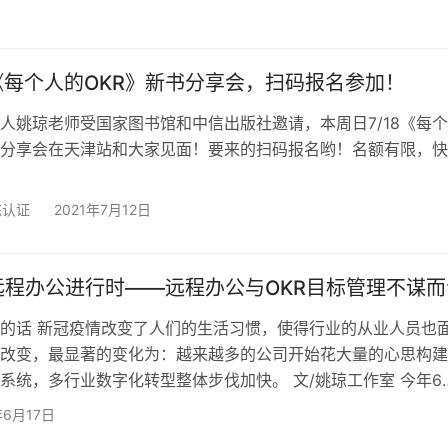
《每个人的OKR》新书分享会，扫码报名参加！
一人姚琼老师受国家图书馆和中信出版社邀请，本周日7/18《每
书分享会在天津站和大家见面！要来的扫码报名哟！名额有限，
练认证
2021年7月12日
远程办公进行时——远程办公与OKR目标管理不谋而
的话 新冠疫情改变了人们的生活习惯，使得行业的从业人员也
改变，最显著的变化为：越来越多的公司开始花大量的心思构建
系统，多行业数字化转型整体步伐加快。 文/姚琼工作室 今年6
erge报道，苹果首席执行官Tim Cook在电子邮件中通知员工，从
年6月17日
办公室上班三天。 根据报道，大多数员工需在周一、周二和周