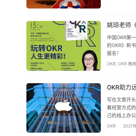
姚琼老师
中国OKR第
的OKR》新
报名！
OKR
,
OKR 教
OKR助力
写在文章开头
着经营方式的
己的线上办公
日，The V
OKR
2021
初开始每周回