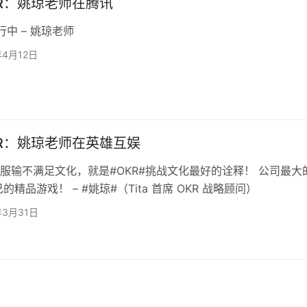
R：姚琼老师在腾讯
行中 – 姚琼老师
年4月12日
R：姚琼老师在英雄互娱
服输不满足文化，就是#OKR#挑战文化最好的诠释！ 公司最大
己的精品游戏！ – #姚琼#（Tita 首席 OKR 战略顾问）
年3月31日