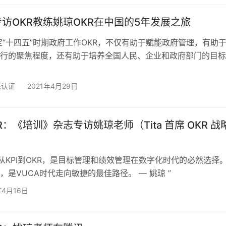
择在周三和周五远程工作。需要面对面工作的团队每周回办公室
员工每年将有机会完全远程工作两周；经理需要…
访OKR教练姚琼OKR在中国的5年发展之旅
定“十四五”时期政府工作OKR，不仅有助于赋能政府管理，有助
行的聚焦程度，还有助于培养全国人民、企业和政府部门的目标
练认证
2021年4月29日
R：《培训》杂志专访姚琼老师（Tita 首席 OKR 战
，从KPI到OKR，是目标管理和绩效管理在数字化时代的必然选择
，是VUCA时代走向敏捷的最佳路径。 — 姚琼 ”
年4月16日