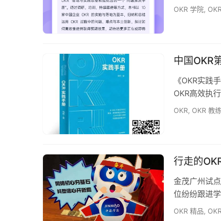
OKR 学院
,
OK
中国OKR
《OKR实践
OKR高效执
OKR
,
OKR 教
行走的OK
金茂广州试点
位纷纷跟进学
OKR 精品
,
OK