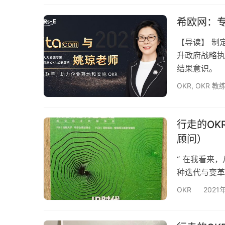
办公室，可选
班四到五天。
希欧网：专
【导读】 制
升政府战略执
结果意识。
OKR
,
OKR 教
行走的OK
顾问）
“ 在我看来
种迭代与变革
OKR
2021