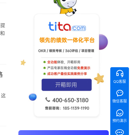
上
于提
和
略
QQ客服
。这
微信客服
预约演示