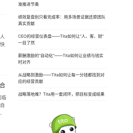
准推进节奏
绩效复盘别只看完成率：用多场景证据还原团队
真实贡献
CEO的经营仪表盘——Tita如何让“人、客、财”
个人
一目了然
快快
薪酬激励的“自动化”——Tita如何让业绩与钱实
时对齐
从战略到激励——Tita如何让每一分钱都找到对
应的经营贡献
合
战略落地难？Tita用一套闭环，把目标变成结果
面临
自
月3
9月
四来