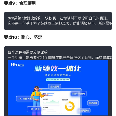
要点9：合理使用　
OKR系统“就好比给你一块秒表，让你随时可以诊断自己的表现。　　
它不是一份基于为了鼓励员工承担风险，防止消极参与，所以最好将O
要点10：耐心、坚定　
每个过程都需要反复试验。　　
