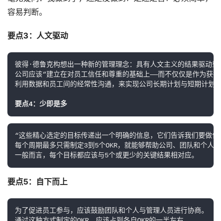
容易判断。
要点3：人文驱动　
彼得·德鲁克构想出一种新的管理理念：具有人文主义的结果驱动型管
公司应该“建立在对员工信任和尊重的基础上——而不仅仅是作为获得利
利用数据和员工间的经常性沟通，来实现公司长期计划与短期计划之
要点4：少即是多　　
“这些精心选定的目标传递出一个明确的信息，它们告诉我们要做什么
每个周期最多只需制定3到5个OKR，就能够帮助公司、团队和个人明
一般而言，每个目标都应该与5个或更少的关键结果相对应。
要点5：自下而上　
为了促进员工参与，应该鼓励团队和个人与管理人员进行协商。　　
通过这种方式制定的OKR，应该占到各自OKR的一半左右。　　
