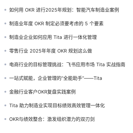
如何用 OKR 进行2025年规划：智能汽车制造业案例
制造业年度 OKR 制定必须要考虑的 5 个要素
制造业企业如何应用 Tita 进行一体化管理
零售行业 2025年年度 OKR 规划这么做
电商行业的目标管理挑战：飞书应用市场 Tita 实战指南
一站式赋能，企业管理的“全能助手”——Tita
金融行业客户OKR复盘实践案例
Tita 助力制造业实现目标绩效高效管理一体化
OKR与绩效整合：激发组织潜力的双刃剑