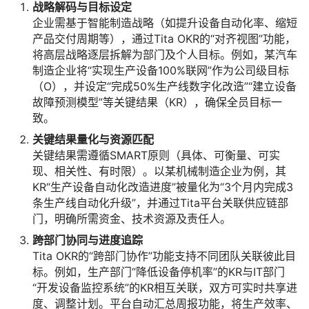
战略解码与目标设定
企业需基于智能制造战略（如提升设备自动化率、缩短
产品交付周期等），通过Tita OKR的“对齐视图”功能，
将高层战略逐层拆解为部门及个人目标。例如，某汽车
制造企业将“实现生产设备100%联网”作为公司级目标
（O），并设定“完成50%生产线数字化改造”“建立设备
故障预测模型”等关键结果（KR），确保全员目标一
致。
关键结果量化与资源匹配
关键结果需遵循SMART原则（具体、可衡量、可实
现、相关性、有时限）。以某机械制造企业为例，其
KR“生产设备自动化改造进度”被量化为“3个月内完成3
条生产线自动化升级”，并通过Tita平台关联供应链部
门，明确所需资金、技术资源及责任人。
跨部门协同与进度追踪
Tita OKR的“跨部门协作”功能支持不同团队关联彼此目
标。例如，生产部门“降低设备停机率”的KR与IT部门
“开发设备监控系统”的KR相互关联，双方可实时共享进
度、调整计划。平台自动汇总周报功能，将生产效率、