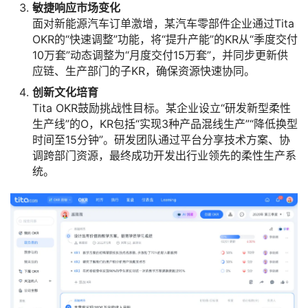
敏捷响应市场变化
面对新能源汽车订单激增，某汽车零部件企业通过Tita
OKR的“快速调整”功能，将“提升产能”的KR从“季度交付
10万套”动态调整为“月度交付15万套”，并同步更新供
应链、生产部门的子KR，确保资源快速协同。
创新文化培育
Tita OKR鼓励挑战性目标。某企业设立“研发新型柔性
生产线”的O，KR包括“实现3种产品混线生产”“降低换型
时间至15分钟”。研发团队通过平台分享技术方案、协
调跨部门资源，最终成功开发出行业领先的柔性生产系
统。