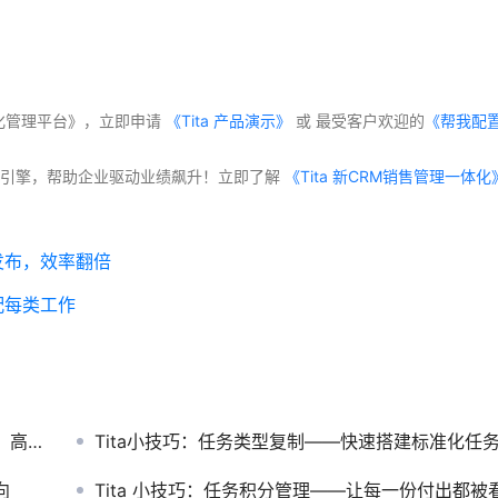
体化管理平台》，立即申请
 《Tita 产品演示》
 或 最受客户欢迎的
《帮我配
交付”双引擎，帮助企业驱动业绩飙升！立即了解
发布，效率翻倍
配每类工作
效减负
Tita小技巧：任务类型复制——快速搭建标准化任务模板
向
Tita 小技巧：任务积分管理——让每一份付出都被看