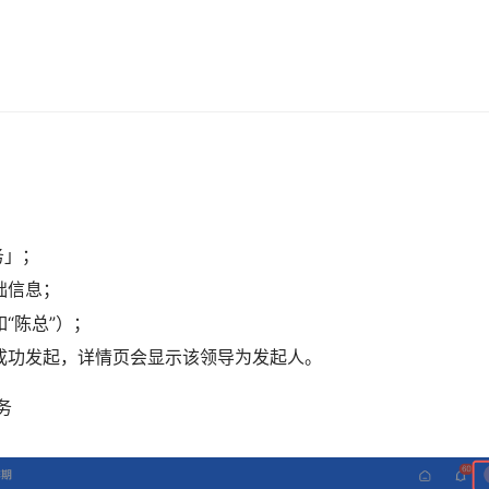
务」；
础信息；
“陈总”）；
成功发起，详情页会显示该领导为发起人。
务