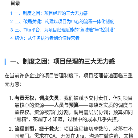
目录
1
一、制度之困：项目经理的三大无力感
2
二、破局关键：构建以项目为中心的流程一体化制度
3
三、Tita平台：为项目经理赋能的“驾驶舱”与“控制塔”
4
结语：从任务执行者到价值经营者
一、制度之困：项目经理的三大无力感
在当前许多企业的项目管理制度下，项目经理普遍面临三重
无力感：
有责无权，调度失灵
：我们被赋予交付责任，但对项目
最核心的资源——
人员与预算
——却缺乏实质的调度与
监控权。资源被部门分割，调用需层层协调；预算如同
“黑箱”，花超了才知道，过程中的成本几乎失控。
流程割裂，疲于救火
：项目流程被切成数段，散落在不
同部门。需求在OA、开发在Jira、沟通在微信群、文档