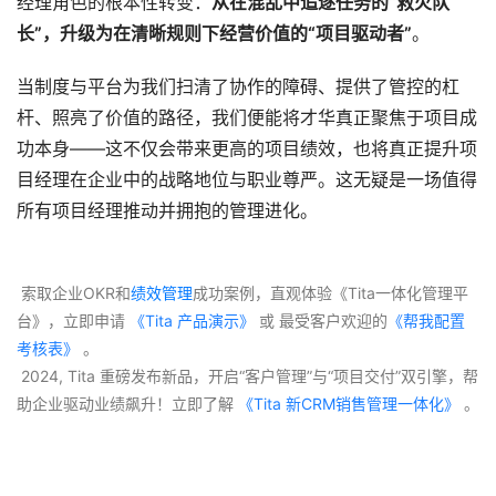
经理角色的根本性转变：
从在混乱中追逐任务的“救火队
长”，升级为在清晰规则下经营价值的“项目驱动者”
。
当制度与平台为我们扫清了协作的障碍、提供了管控的杠
杆、照亮了价值的路径，我们便能将才华真正聚焦于项目成
功本身——这不仅会带来更高的项目绩效，也将真正提升项
目经理在企业中的战略地位与职业尊严。这无疑是一场值得
所有项目经理推动并拥抱的管理进化。
 索取企业OKR和
绩效管理
成功案例，直观体验《Tita一体化管理平
台》，立即申请
 《Tita 产品演示》
 或 最受客户欢迎的
《帮我配置
考核表》
 。
 2024, Tita 重磅发布新品，开启“客户管理”与“项目交付”双引擎，帮
助企业驱动业绩飙升！立即了解
 《Tita 新CRM销售管理一体化》 
。