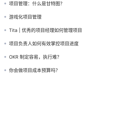
项目管理：什么是甘特图？
游戏化项目管理
Tita | 优秀的项目经理如何管理项目
项目负责人如何有效掌控项目进度
OKR 制定容易，执行难？
你会做项目成本预算吗？
OKR 和项目管理之间的紧张关系
上千家企业使用 Tita 建立高绩效团队，改变他们的绩效、参与和发展方式，并
取得业务成功！
了解更多客户如何使用现代绩效管理平台取得成果, 索取成功企业最佳落地一手
资料， 立即申请
《Tita 产品演示》