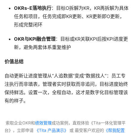
OKRs-E落地执行
：目标O拆解为KR，KR再拆解为具体
任务和项目，任务完成即KR更新、KR更新即O更新，
形成完整闭环
OKR与KPI融合管理
：目标或KR关联KPI后按KPI进度更
新，避免两套体系重复维护
价值总结
自动更新让进度管理从“人追数据”变成“数据找人”：员工专
注执行而非填表，管理者实时获取而非追问，目标进度始终
保持鲜活。设置一次，全程自动，这才是数字化目标管理该
有的样子。
 索取企业OKR和
绩效管理
成功案例，直观体验《Tita一体化管理平
台》，立即申请
 《Tita 产品演示》
 或 最受客户欢迎的
《帮我配置