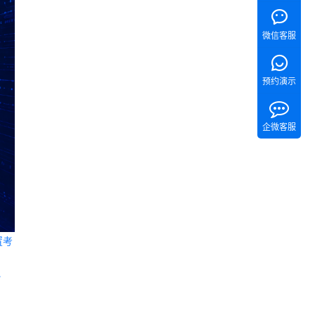
微信客服
预约演示
企微客服
置考
 《Tita 新CRM销售管理一体化》 