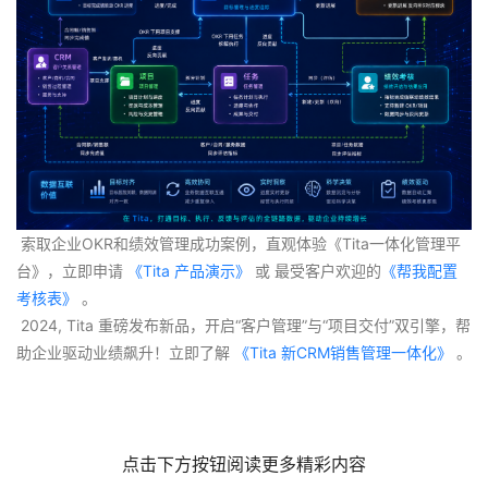
 索取企业OKR和绩效管理成功案例，直观体验《Tita一体化管理平
台》，立即申请
 《Tita 产品演示》
 或 最受客户欢迎的
《帮我配置
考核表》
 。
 2024, Tita 重磅发布新品，开启“客户管理”与“项目交付”双引擎，帮
助企业驱动业绩飙升！立即了解
 《Tita 新CRM销售管理一体化》 
。
点击下方按钮阅读更多精彩内容