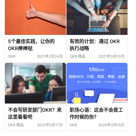
5个最佳实践，让你的
有效的计划：通过 OKR
OKR棒棒哒
执行战略
OKR
2021年2月24日
OKR 精品
2021年3月10日
不会写研发部门OKR？来
职场心语：这会不会是工
这里看看吧
作时候的你？
OKR 精品
2021年5月17日
OKR
2020年3月15日