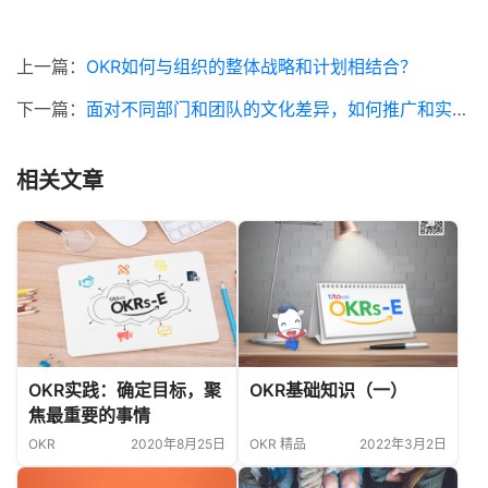
上一篇：
OKR如何与组织的整体战略和计划相结合？
下一篇：
面对不同部门和团队的文化差异，如何推广和实施OKR？
相关文章
OKR实践：确定目标，聚
OKR基础知识（一）
焦最重要的事情
OKR
2020年8月25日
OKR 精品
2022年3月2日