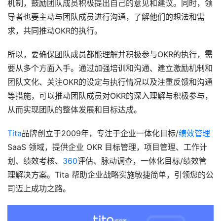
机制，鼓励团队成员积极提出自己的意见和建议。同时，领
导者也要主动与团队成员进行沟通，了解他们的想法和需
求，共同推动OKR的执行。
所以，要确保团队成员都能理解并积极参与OKR的执行，需
要从多个方面入手。通过加强培训和沟通、建立激励机制和
团队文化、关注OKR的设定与执行情况以及注重反馈和沟通
等措施，可以推动团队成员对OKR的深入理解与积极参与，
从而实现团队的整体发展和目标达成。
Tita
品牌创立于2009年，专注于企业一体化目标/
绩效管理
SaaS 领域，提供企业 OKR 目标管理，项目管理、工作计
划、绩效考核、
360
评估、脉动调查，一体化目标/绩效管
理解决方案。Tita 帮助企业战略实施敏捷简单，引领您的公
司迈上成功之路。