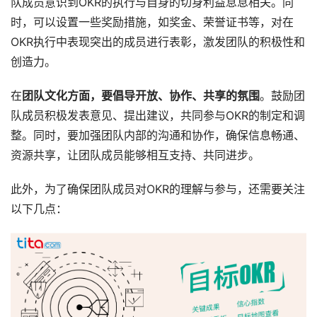
队成员意识到OKR的执行与自身的切身利益息息相关。同
时，可以设置一些奖励措施，如奖金、荣誉证书等，对在
OKR执行中表现突出的成员进行表彰，激发团队的积极性和
创造力。
在
团队文化方面，要倡导开放、协作、共享的氛围
。鼓励团
队成员积极发表意见、提出建议，共同参与OKR的制定和调
整。同时，要加强团队内部的沟通和协作，确保信息畅通、
资源共享，让团队成员能够相互支持、共同进步。
此外，为了确保团队成员对OKR的理解与参与，还需要关注
以下几点：