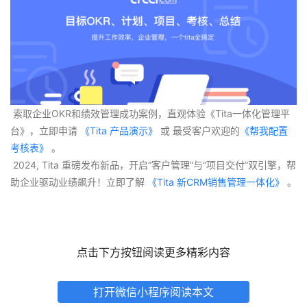
 索取企业OKR和绩效管理成功案例，直观体验《Tita一体化管理平
台》，立即申请
 《Tita 产品演示》
 或 最受客户欢迎的
《帮我配置
考核表》
 。
 2024, Tita 重磅发布新品，开启“客户管理”与“项目交付”双引擎，帮
助企业驱动业绩飙升！立即了解
 《Tita 新CRM销售管理一体化》 
。
点击下方按钮阅读更多精彩内容
打开微信小程序阅读本文