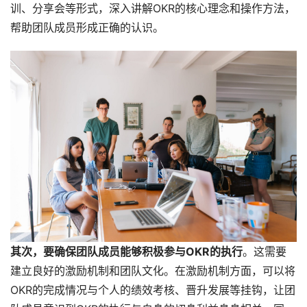
训、分享会等形式，深入讲解OKR的核心理念和操作方法，
帮助团队成员形成正确的认识。
其次，要确保团队成员能够积极参与OKR的执行
。这需要
建立良好的激励机制和团队文化。在激励机制方面，可以将
OKR的完成情况与个人的绩效考核、晋升发展等挂钩，让团