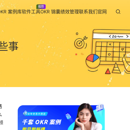
推荐
OKR 案例库
软件工具
OKR 锦囊
绩效管理
联系我们
官网
些事
8
遇
么
领