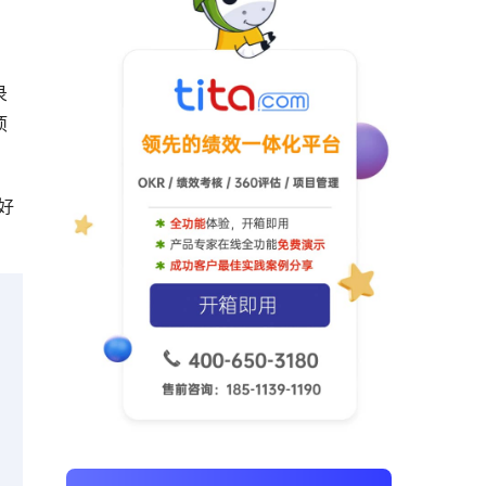
录
项
好