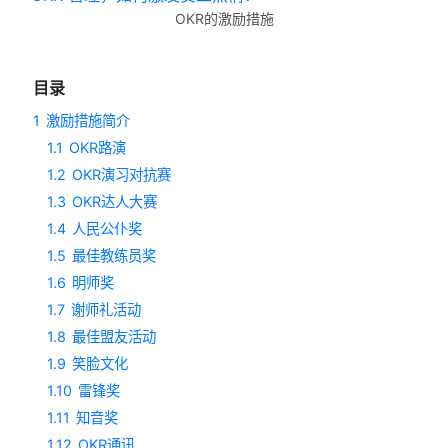
OKR的激励措施
目录
1
激励措施简介
1.1
OKR路演
1.2
OKR演习对抗赛
1.3
OKR达人大赛
1.4
人民公仆奖
1.5
最佳教练员奖
1.6
明师奖
1.7
谢师礼活动
1.8
最佳盟友活动
1.9
笑脸文化
1.10
雷锋奖
1.11
知音奖
1.12
OKR通讯