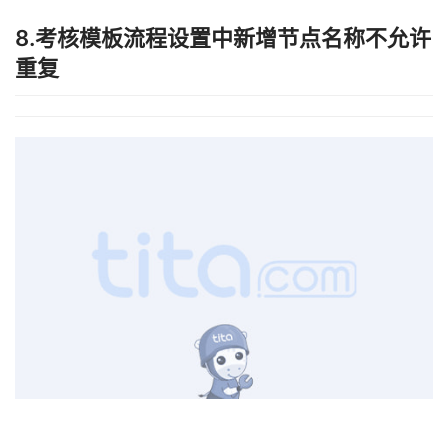
 索取企业
OKR
和
绩效管理
成功案例，直观体验《Tita一体化管理平
台》，立即申请
 《Tita 产品演示》
 或 最受客户欢迎的
《帮我配置
考核表》
 。
 2024, Tita 重磅发布新品，开启“客户管理”与“项目交付”双引擎，帮