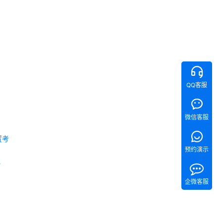
QQ客服
置考
微信客服
 《Tita 新CRM销售管理一体化》 
预约演示
企微客服