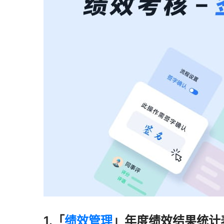
1.「
绩效管理
」年度绩效结果统计