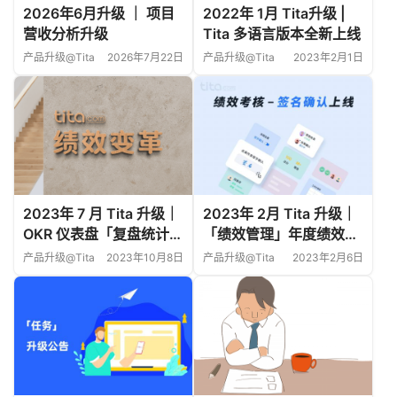
2026年6月升级 ｜ 项目
2022年 1月 Tita升级 |
营收分析升级
Tita 多语言版本全新上线
产品升级@Tita
2026年7月22日
产品升级@Tita
2023年2月1日
2023年 7 月 Tita 升级｜
2023年 2月 Tita 升级｜
OKR 仪表盘「复盘统计」
「绩效管理」年度绩效结
上线
果统计表上线
产品升级@Tita
2023年10月8日
产品升级@Tita
2023年2月6日