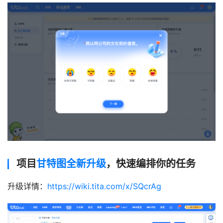
项目
甘特图全新升级
，快速编排你的任务
升级详情：
https://wiki.tita.com/x/SQcrAg